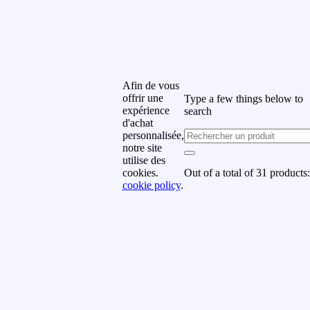
rrivages, offres spéciales et
romotions.
uméro de téléphone
Afin de vous
offrir une
Type a few things below to
om de famille
expérience
search
d'achat
personnalisée,
notre site
rénom
utilise des
Out of a total of 31 products:
cookies.
cookie policy
.
uméro de téléphone
Subscribe
y subscribing you agree to
ur
Terms & Conditions and
rivacy & Cookies Policy.
Don't show this popup