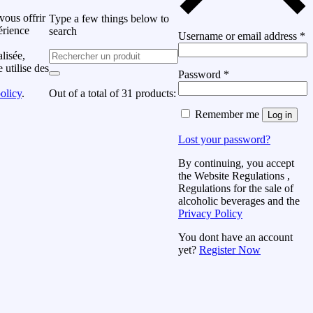
vous offrir
Type a few things below to
érience
search
Username or email address
*
lisée,
e utilise des
Password
*
Out of a total of 31 products:
olicy
.
Remember me
Log in
Lost your password?
By continuing, you accept
the Website Regulations ,
Regulations for the sale of
alcoholic beverages and the
Privacy Policy
You dont have an account
yet?
Register Now