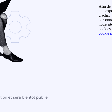
Afin de 
Nom de famille
une exp
d'achat
personna
notre sit
Prénom
cookies.
cookie p
Numéro de téléphone
Subscribe
By subscribing you agree to
our
Terms & Conditions and
Privacy & Cookies Policy.
Don't show this popup
again.
ion et sera bientôt publié