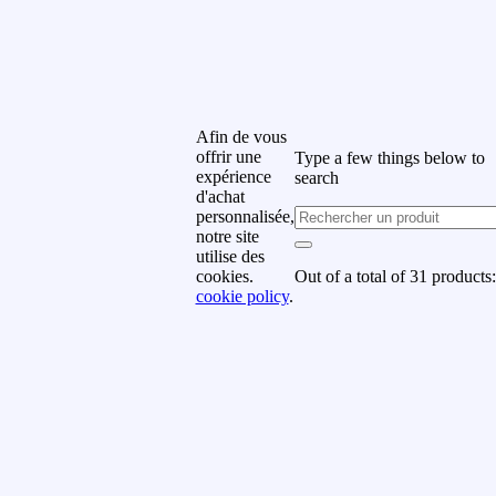
rrivages, offres spéciales et
romotions.
uméro de téléphone
Afin de vous
offrir une
Type a few things below to
om de famille
expérience
search
d'achat
personnalisée,
notre site
rénom
utilise des
Out of a total of 31 products:
cookies.
cookie policy
.
uméro de téléphone
Subscribe
y subscribing you agree to
ur
Terms & Conditions and
rivacy & Cookies Policy.
Don't show this popup