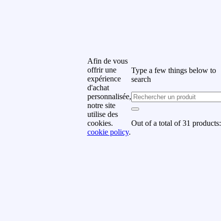
rrivages, offres spéciales et
romotions.
uméro de téléphone
Afin de vous
offrir une
Type a few things below to
om de famille
expérience
search
d'achat
personnalisée,
notre site
rénom
utilise des
Out of a total of 31 products:
cookies.
cookie policy
.
uméro de téléphone
Subscribe
y subscribing you agree to
ur
Terms & Conditions and
rivacy & Cookies Policy.
Don't show this popup