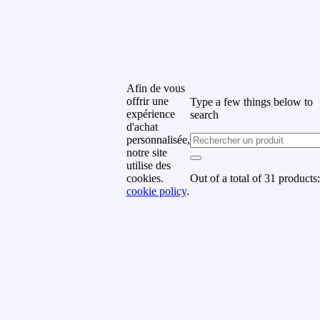
rrivages, offres spéciales et
romotions.
uméro de téléphone
Afin de vous
offrir une
Type a few things below to
om de famille
expérience
search
d'achat
personnalisée,
notre site
rénom
utilise des
Out of a total of 31 products:
cookies.
cookie policy
.
uméro de téléphone
Subscribe
y subscribing you agree to
ur
Terms & Conditions and
rivacy & Cookies Policy.
Don't show this popup