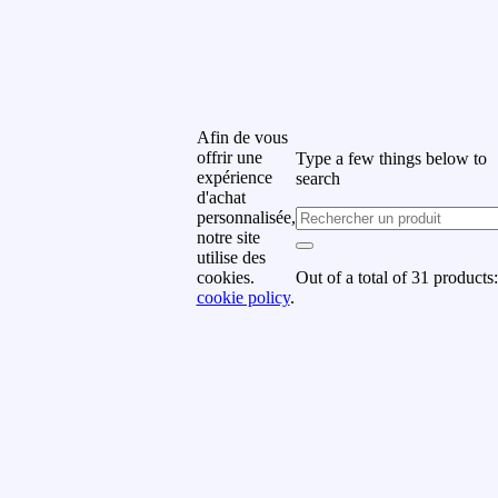
rrivages, offres spéciales et
romotions.
uméro de téléphone
Afin de vous
offrir une
Type a few things below to
om de famille
expérience
search
d'achat
personnalisée,
notre site
rénom
utilise des
Out of a total of 31 products:
cookies.
cookie policy
.
uméro de téléphone
Subscribe
y subscribing you agree to
ur
Terms & Conditions and
rivacy & Cookies Policy.
Don't show this popup